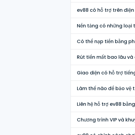
ev88 có hỗ trợ trên điệ
Nền tảng có những loại t
Có thể nạp tiền bằng p
Rút tiền mất bao lâu và
Giao diện có hỗ trợ tiến
Làm thế nào để bảo vệ t
Liên hệ hỗ trợ ev88 bằn
Chương trình VIP và khu