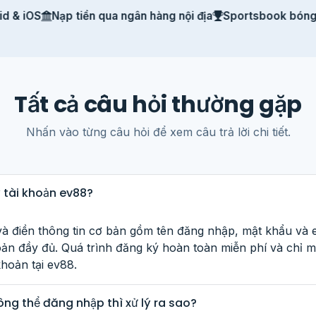
d & iOS
Nạp tiền qua ngân hàng nội địa
Sportsbook bóng
Tất cả câu hỏi thường gặp
Nhấn vào từng câu hỏi để xem câu trả lời chi tiết.
 tài khoản ev88?
à điền thông tin cơ bản gồm tên đăng nhập, mật khẩu và 
hoản đầy đủ. Quá trình đăng ký hoàn toàn miễn phí và chỉ m
 khoản tại ev88.
ng thể đăng nhập thì xử lý ra sao?