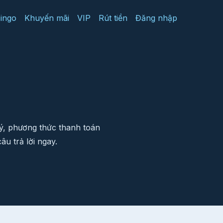
ingo
Khuyến mãi
VIP
Rút tiền
Đăng nhập
ký, phương thức thanh toán
u trả lời ngay.