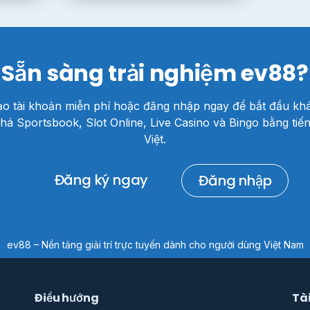
Sẵn sàng trải nghiệm ev88?
ạo tài khoản miễn phí hoặc đăng nhập ngay để bắt đầu kh
há Sportsbook, Slot Online, Live Casino và Bingo bằng tiế
Việt.
Đăng ký ngay
Đăng nhập
ev88 – Nền tảng giải trí trực tuyến dành cho người dùng Việt Nam
Điều hướng
Tài