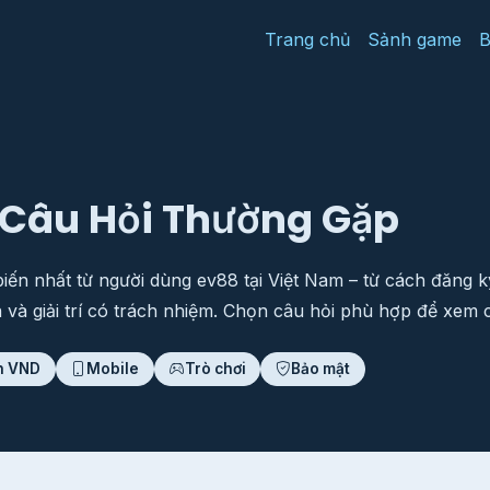
Trang chủ
Sảnh game
B
 Câu Hỏi Thường Gặp
iến nhất từ người dùng ev88 tại Việt Nam – từ cách đăng 
và giải trí có trách nhiệm. Chọn câu hỏi phù hợp để xem câ
n VND
Mobile
Trò chơi
Bảo mật