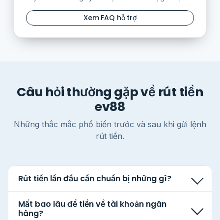
Xem FAQ hỗ trợ
Câu hỏi thường gặp về rút tiền
ev88
Những thắc mắc phổ biến trước và sau khi gửi lệnh
rút tiền.
Rút tiền lần đầu cần chuẩn bị những gì?
Mất bao lâu để tiền về tài khoản ngân
hàng?