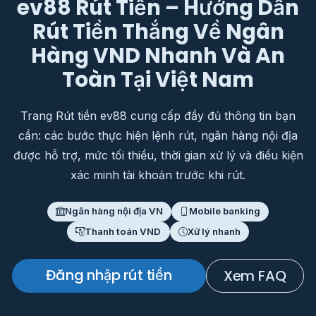
ev88 Rút Tiền – Hướng Dẫn
Rút Tiền Thắng Về Ngân
Hàng VND Nhanh Và An
Toàn Tại Việt Nam
Trang Rút tiền ev88 cung cấp đầy đủ thông tin bạn
cần: các bước thực hiện lệnh rút, ngân hàng nội địa
được hỗ trợ, mức tối thiểu, thời gian xử lý và điều kiện
xác minh tài khoản trước khi rút.
Ngân hàng nội địa VN
Mobile banking
Thanh toán VND
Xử lý nhanh
Đăng nhập rút tiền
Xem FAQ