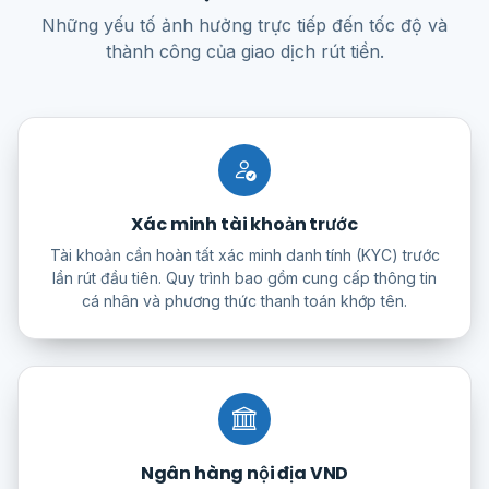
Những yếu tố ảnh hưởng trực tiếp đến tốc độ và
thành công của giao dịch rút tiền.
Xác minh tài khoản trước
Tài khoản cần hoàn tất xác minh danh tính (KYC) trước
lần rút đầu tiên. Quy trình bao gồm cung cấp thông tin
cá nhân và phương thức thanh toán khớp tên.
Ngân hàng nội địa VND