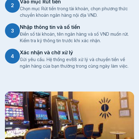
Vào mục Rút tiền
2
Chọn mục Rút tiền trong tài khoản, chọn phương thức
chuyển khoản ngân hàng nội địa VND.
Nhập thông tin và số tiền
3
Điền số tài khoản, tên ngân hàng và số VND muốn rút.
Kiểm tra kỹ thông tin trước khi xác nhận.
Xác nhận và chờ xử lý
4
Gửi yêu cầu. Hệ thống ev88 xử lý và chuyển tiền về
ngân hàng của bạn thường trong cùng ngày làm việc.