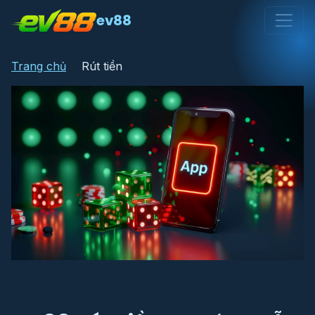
ev88
Trang chủ
Rút tiền