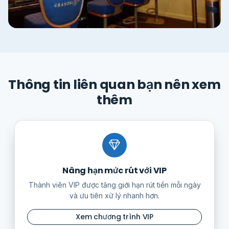
Thông tin liên quan bạn nên xem
thêm
Nâng hạn mức rút với VIP
Thành viên VIP được tăng giới hạn rút tiền mỗi ngày
và ưu tiên xử lý nhanh hơn.
Xem chương trình VIP