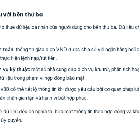
ệu với bên thứ ba
 thuê dữ liệu cá nhân của người dùng cho bên thứ ba. Dữ liệu c
h toán:
thông tin giao dịch VND được chia sẻ với ngân hàng hoặc 
ực hiện lệnh nạp/rút tiền.
 vụ kỹ thuật:
một số nhà cung cấp dịch vụ lưu trữ, phân tích hoặ
dữ liệu trong phạm vi hợp đồng bảo mật.
v88 có thể tiết lộ thông tin khi được yêu cầu bởi cơ quan pháp lu
ăn chặn gian lận và hành vi bất hợp pháp.
sẻ dữ liệu đều có nghĩa vụ bảo mật thông tin theo hợp đồng và 
 ủy quyền.