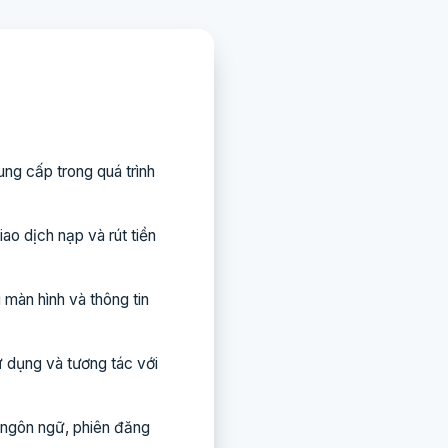
ung cấp trong quá trình
ao dịch nạp và rút tiền
i màn hình và thông tin
ử dụng và tương tác với
 ngôn ngữ, phiên đăng