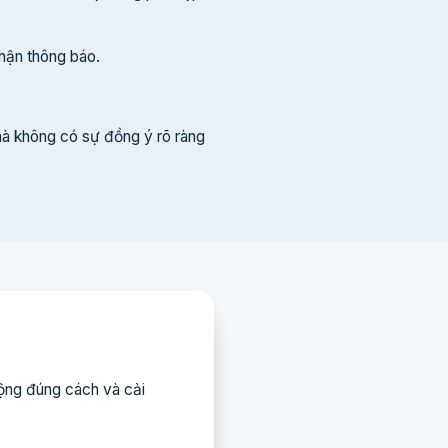
hận thông báo.
à không có sự đồng ý rõ ràng
ộng đúng cách và cải