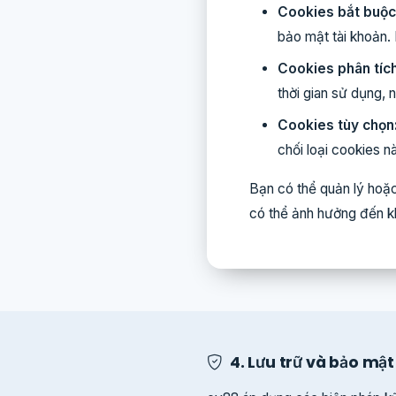
Cookies bắt buộc
bảo mật tài khoản. 
Cookies phân tích
thời gian sử dụng, 
Cookies tùy chọn
chối loại cookies nà
Bạn có thể quản lý hoặc
có thể ảnh hưởng đến k
4. Lưu trữ và bảo mật 