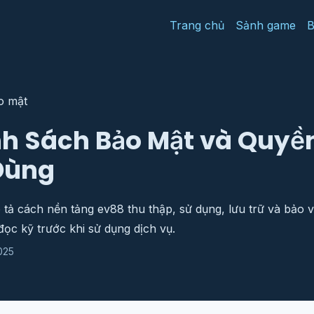
Trang chủ
Sảnh game
B
o mật
h Sách Bảo Mật và Quyền
Dùng
tả cách nền tảng ev88 thu thập, sử dụng, lưu trữ và bảo v
đọc kỹ trước khi sử dụng dịch vụ.
025